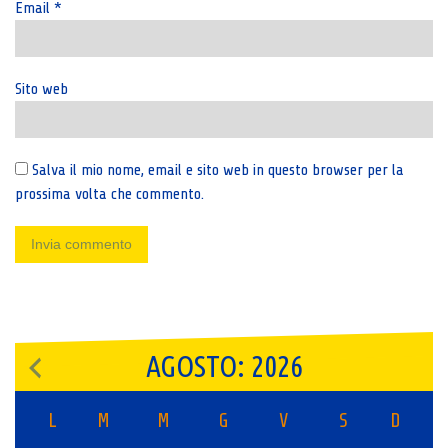
Email
*
Sito web
Salva il mio nome, email e sito web in questo browser per la
prossima volta che commento.
AGOSTO: 2026
L
M
M
G
V
S
D