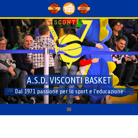
Skip
to
content
A.S.D. VISCONTI BASKET
Dal 1971 passione per lo sport e l'educazione