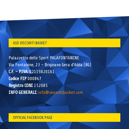
ASD VISCONTI BASKET
Palazzetto dello Sport PALAFONTANINE
Via Fontanine, 23 – Brignano Gera d’Adda (BG)
C.F. – P.IVA:
02119820161
Codice FIP
000847
Registro CONI
152085
INFO GENERALI:
info@viscontibasket.com
OFFICIAL FACEBOOK PAGE