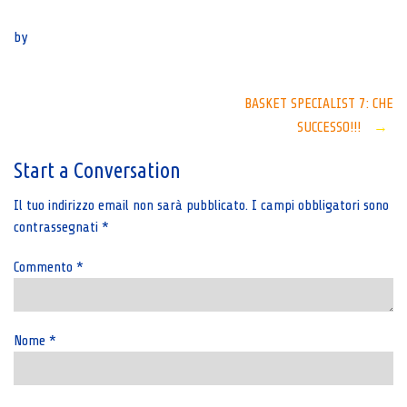
Senza categoria
by
Post
BASKET SPECIALIST 7: CHE
SUCCESSO!!!
→
navigation
Start a Conversation
Il tuo indirizzo email non sarà pubblicato.
I campi obbligatori sono
contrassegnati
*
Commento
*
Nome
*