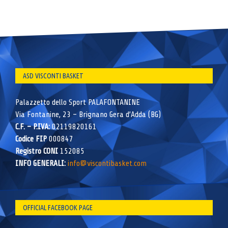
ASD VISCONTI BASKET
Palazzetto dello Sport PALAFONTANINE
Via Fontanine, 23 – Brignano Gera d’Adda (BG)
C.F. – P.IVA:
02119820161
Codice FIP
000847
Registro CONI
152085
INFO GENERALI:
info@viscontibasket.com
OFFICIAL FACEBOOK PAGE