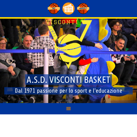
Skip
to
content
A.S.D. VISCONTI BASKET
Dal 1971 passione per lo sport e l'educazione