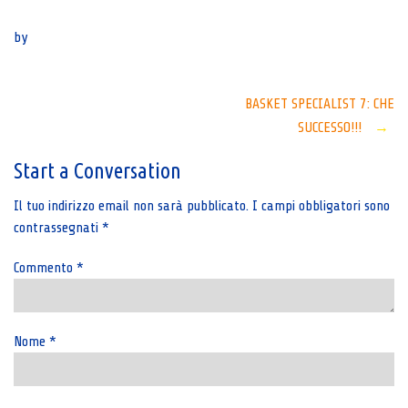
Senza categoria
by
Post
BASKET SPECIALIST 7: CHE
SUCCESSO!!!
→
navigation
Start a Conversation
Il tuo indirizzo email non sarà pubblicato.
I campi obbligatori sono
contrassegnati
*
Commento
*
Nome
*