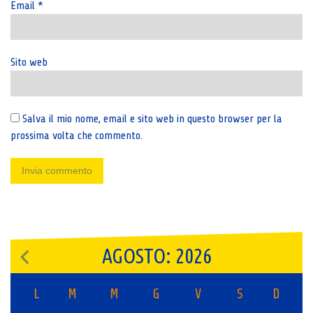
Email
*
Sito web
Salva il mio nome, email e sito web in questo browser per la
prossima volta che commento.
AGOSTO: 2026
L
M
M
G
V
S
D