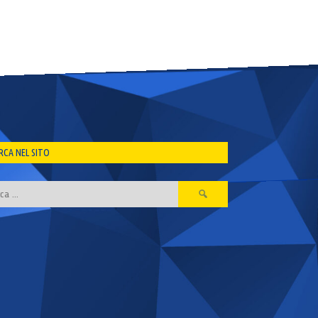
RCA NEL SITO
Ricerca
per: