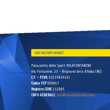
ASD VISCONTI BASKET
Palazzetto dello Sport PALAFONTANINE
Via Fontanine, 23 – Brignano Gera d’Adda (BG)
C.F. – P.IVA:
02119820161
Codice FIP
000847
Registro CONI
152085
INFO GENERALI:
info@viscontibasket.com