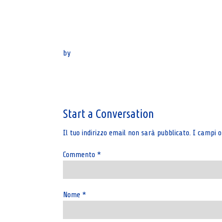
by
Post
navigation
Start a Conversation
Il tuo indirizzo email non sarà pubblicato.
I campi o
Commento
*
Nome
*