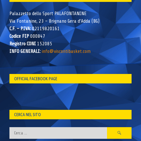
Palazzetto dello Sport PALAFONTANINE
Via Fontanine, 23 – Brignano Gera d’Adda (BG)
C.F. – P.IVA:
02119820161
Codice FIP
000847
Registro CONI
152085
INFO GENERALI:
info@viscontibasket.com
OFFICIAL FACEBOOK PAGE
CERCA NEL SITO
Ricerca
per: