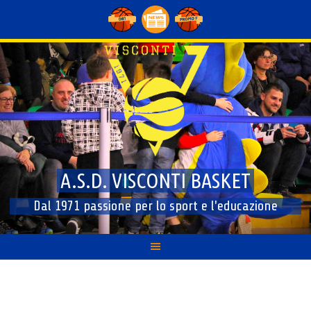
Skip
to
content
A.S.D. VISCONTI BASKET
Dal 1971 passione per lo sport e l'educazione