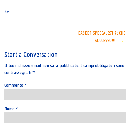
Senza categoria
by
Post
BASKET SPECIALIST 7: CHE
SUCCESSO!!!
→
navigation
Start a Conversation
Il tuo indirizzo email non sarà pubblicato.
I campi obbligatori sono
contrassegnati
*
Commento
*
Nome
*