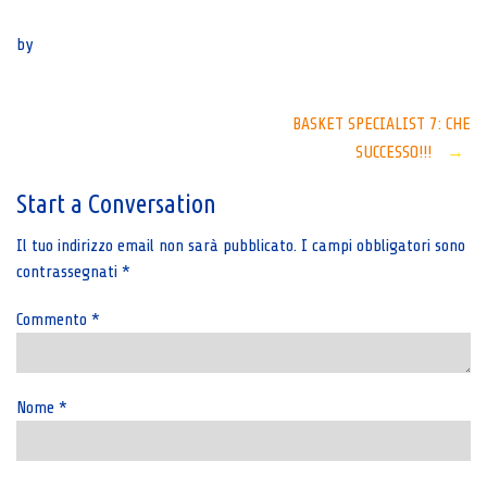
Senza categoria
by
Post
BASKET SPECIALIST 7: CHE
SUCCESSO!!!
→
navigation
Start a Conversation
Il tuo indirizzo email non sarà pubblicato.
I campi obbligatori sono
contrassegnati
*
Commento
*
Nome
*