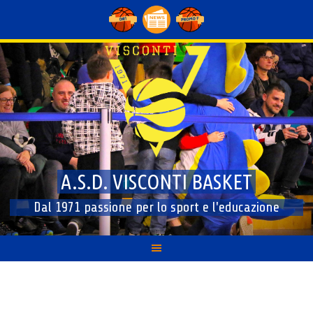
Skip
to
content
A.S.D. VISCONTI BASKET
Dal 1971 passione per lo sport e l'educazione