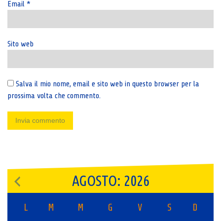
Email
*
Sito web
Salva il mio nome, email e sito web in questo browser per la
prossima volta che commento.
AGOSTO: 2026
L
M
M
G
V
S
D