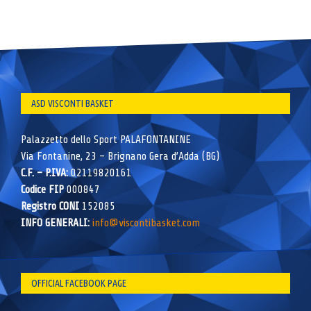
ASD VISCONTI BASKET
Palazzetto dello Sport PALAFONTANINE
Via Fontanine, 23 – Brignano Gera d’Adda (BG)
C.F. – P.IVA:
02119820161
Codice FIP
000847
Registro CONI
152085
INFO GENERALI:
info@viscontibasket.com
OFFICIAL FACEBOOK PAGE