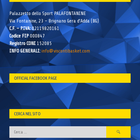
Palazzetto dello Sport PALAFONTANINE
Via Fontanine, 23 – Brignano Gera d’Adda (BG)
C.F. – P.IVA:
02119820161
Codice FIP
000847
Registro CONI
152085
INFO GENERALI:
info@viscontibasket.com
OFFICIAL FACEBOOK PAGE
CERCA NEL SITO
Ricerca
per: