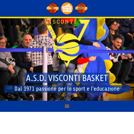
Skip
to
content
A.S.D. VISCONTI BASKET
Dal 1971 passione per lo sport e l'educazione