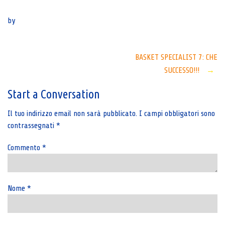
Senza categoria
by
Post
BASKET SPECIALIST 7: CHE
SUCCESSO!!!
→
navigation
Start a Conversation
Il tuo indirizzo email non sarà pubblicato.
I campi obbligatori sono
contrassegnati
*
Commento
*
Nome
*