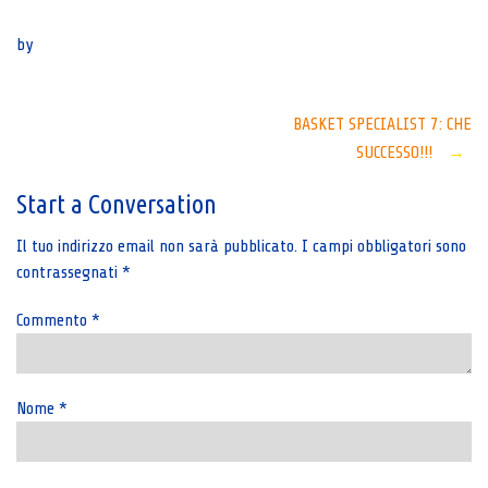
Senza categoria
by
Post
BASKET SPECIALIST 7: CHE
SUCCESSO!!!
→
navigation
Start a Conversation
Il tuo indirizzo email non sarà pubblicato.
I campi obbligatori sono
contrassegnati
*
Commento
*
Nome
*