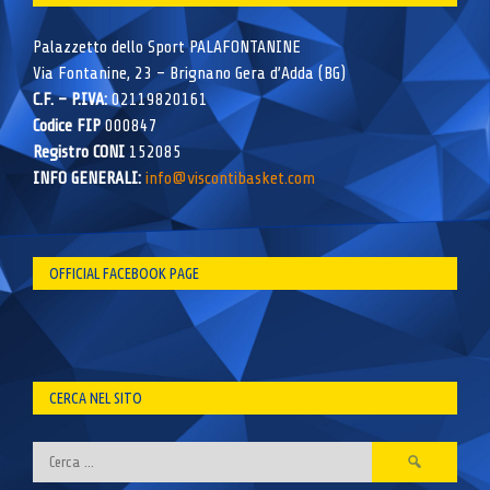
Palazzetto dello Sport PALAFONTANINE
Via Fontanine, 23 – Brignano Gera d’Adda (BG)
C.F. – P.IVA:
02119820161
Codice FIP
000847
Registro CONI
152085
INFO GENERALI:
info@viscontibasket.com
OFFICIAL FACEBOOK PAGE
CERCA NEL SITO
Ricerca
per: