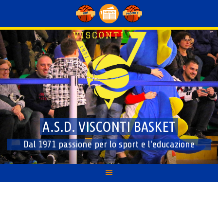
Skip
to
content
A.S.D. VISCONTI BASKET
Dal 1971 passione per lo sport e l'educazione