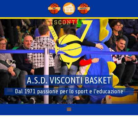
Skip
to
content
A.S.D. VISCONTI BASKET
Dal 1971 passione per lo sport e l'educazione