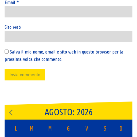
Email
*
Sito web
Salva il mio nome, email e sito web in questo browser per la
prossima volta che commento.
AGOSTO: 2026
L
M
M
G
V
S
D