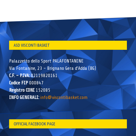
ASD VISCONTI BASKET
Palazzetto dello Sport PALAFONTANINE
Via Fontanine, 23 – Brignano Gera d’Adda (BG)
C.F. – P.IVA:
02119820161
Codice FIP
000847
Registro CONI
152085
INFO GENERALI:
info@viscontibasket.com
OFFICIAL FACEBOOK PAGE