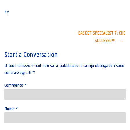
Senza categoria
by
Post
BASKET SPECIALIST 7: CHE
SUCCESSO!!!
→
navigation
Start a Conversation
Il tuo indirizzo email non sarà pubblicato.
I campi obbligatori sono
contrassegnati
*
Commento
*
Nome
*