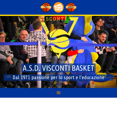
Skip
to
content
A.S.D. VISCONTI BASKET
Dal 1971 passione per lo sport e l'educazione