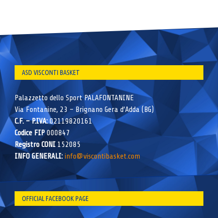
ASD VISCONTI BASKET
Palazzetto dello Sport PALAFONTANINE
Via Fontanine, 23 – Brignano Gera d’Adda (BG)
C.F. – P.IVA:
02119820161
Codice FIP
000847
Registro CONI
152085
INFO GENERALI:
info@viscontibasket.com
OFFICIAL FACEBOOK PAGE