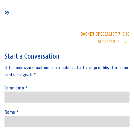
Senza categoria
by
Post
BASKET SPECIALIST 7: CHE
SUCCESSO!!!
→
navigation
Start a Conversation
Il tuo indirizzo email non sarà pubblicato.
I campi obbligatori sono
contrassegnati
*
Commento
*
Nome
*