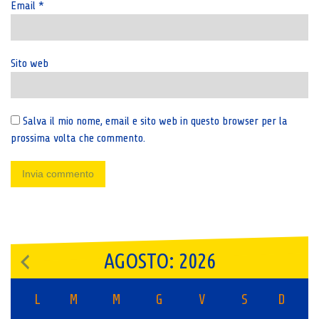
Email
*
Sito web
Salva il mio nome, email e sito web in questo browser per la
prossima volta che commento.
AGOSTO: 2026
L
M
M
G
V
S
D