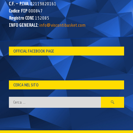
C.F. – P.IVA:
02119820161
Codice FIP
000847
Registro CONI
152085
INFO GENERALI:
info@viscontibasket.com
OFFICIAL FACEBOOK PAGE
CERCA NEL SITO
Ricerca
per: