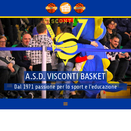
Skip
to
content
A.S.D. VISCONTI BASKET
Dal 1971 passione per lo sport e l'educazione