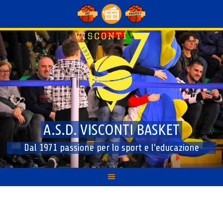
Skip
to
content
A.S.D. VISCONTI BASKET
Dal 1971 passione per lo sport e l'educazione