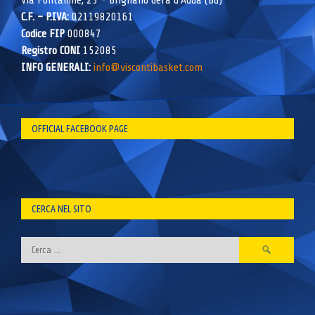
Via Fontanine, 23 – Brignano Gera d’Adda (BG)
C.F. – P.IVA:
02119820161
Codice FIP
000847
Registro CONI
152085
INFO GENERALI:
info@viscontibasket.com
OFFICIAL FACEBOOK PAGE
CERCA NEL SITO
Ricerca
per: