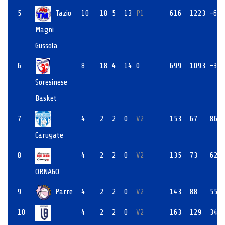
5
Tazio
10
18
5
13
P1
616
1223
-60
Magni
Gussola
6
8
18
4
14
0
699
1093
-39
Soresinese
Basket
7
4
2
2
0
V2
153
67
86
Carugate
8
4
2
2
0
V2
135
73
62
ORNAGO
9
Parre
4
2
2
0
V2
143
88
55
10
4
2
2
0
V2
163
129
34