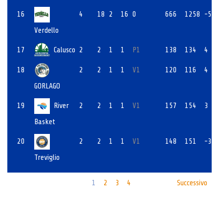
16
4
18
2
16
0
666
1258
-59
Verdello
17
Calusco
2
2
1
1
P1
138
134
4
18
2
2
1
1
V1
120
116
4
GORLAGO
19
River
2
2
1
1
V1
157
154
3
Basket
20
2
2
1
1
V1
148
151
-3
Treviglio
1
2
3
4
Successivo