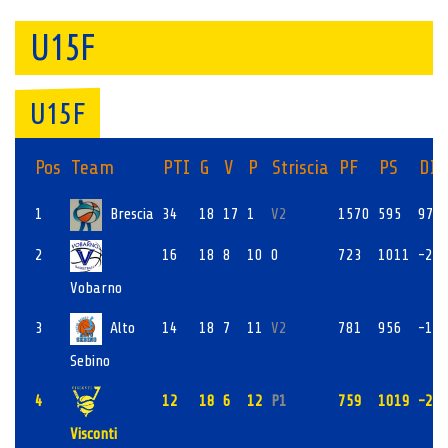
U15F
U15F
Pos
Team
PTI
G
V
P
Striscia
PF
PS
DIF
1
Brescia
34
18
17
1
V2
1570
595
975
2
16
18
8
10
0
723
1011
-28
Vobarno
3
Alto
14
18
7
11
V2
781
956
-17
Sebino
4
12
18
6
12
P1
759
1019
-26
Visconti