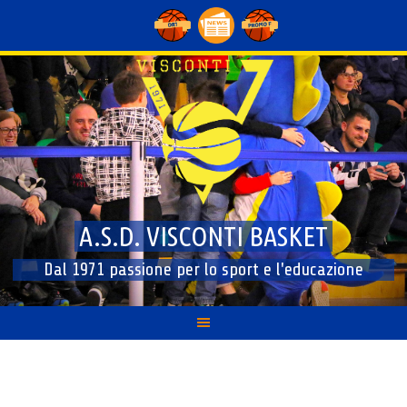
Skip
to
content
A.S.D. VISCONTI BASKET
Dal 1971 passione per lo sport e l'educazione