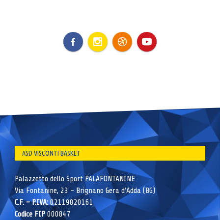
ASD VISCONTI BASKET
Palazzetto dello Sport PALAFONTANINE
Via Fontanine, 23 – Brignano Gera d’Adda (BG)
C.F. – P.IVA:
02119820161
Codice FIP
000847