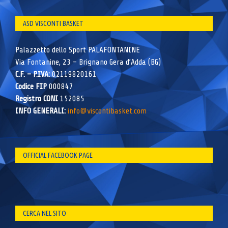
ASD VISCONTI BASKET
Palazzetto dello Sport PALAFONTANINE
Via Fontanine, 23 – Brignano Gera d’Adda (BG)
C.F. – P.IVA:
02119820161
Codice FIP
000847
Registro CONI
152085
INFO GENERALI:
info@viscontibasket.com
OFFICIAL FACEBOOK PAGE
CERCA NEL SITO