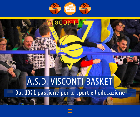
Skip
to
content
A.S.D. VISCONTI BASKET
Dal 1971 passione per lo sport e l'educazione