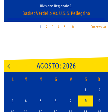
Divisione Regionale 1
Basket Verdello Vs. U.S. S. Pellegrino
1
2
3
4
5
8
Successivo
…
AGOSTO: 2026
L
M
M
G
V
S
D
1
2
3
4
5
6
7
8
9
10
11
12
13
14
15
16