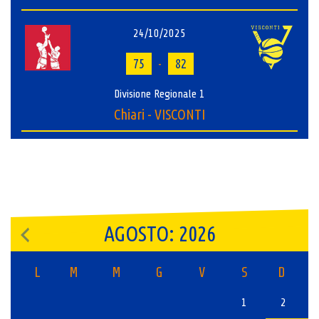
24/10/2025
75
-
82
Divisione Regionale 1
Chiari - VISCONTI
AGOSTO: 2026
L
M
M
G
V
S
D
1
2