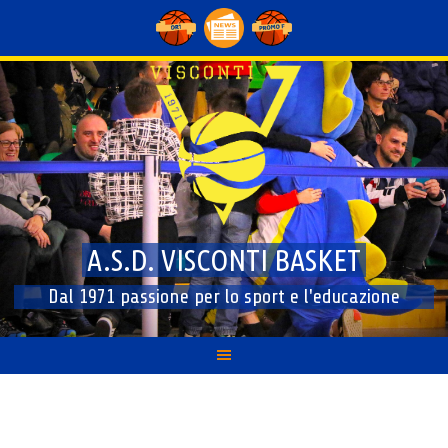
Skip
to
content
A.S.D. VISCONTI BASKET
Dal 1971 passione per lo sport e l'educazione