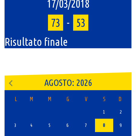
17/03/2018
73
-
53
Risultato finale
AGOSTO: 2026
L
M
M
G
V
S
D
1
2
3
4
5
6
7
8
9