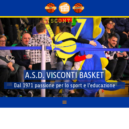
Skip
to
content
A.S.D. VISCONTI BASKET
Dal 1971 passione per lo sport e l'educazione