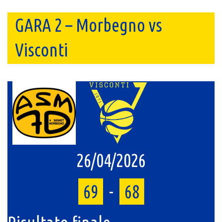
GARA 2 – Morbegno vs
Visconti
26/04/2026
69
-
68