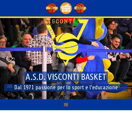
Skip
to
content
A.S.D. VISCONTI BASKET
Dal 1971 passione per lo sport e l'educazione