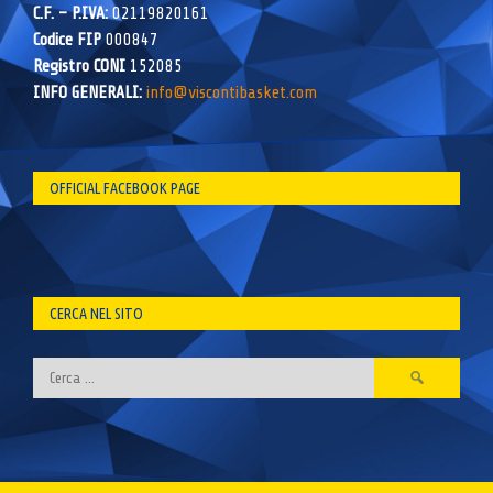
C.F. – P.IVA:
02119820161
Codice FIP
000847
Registro CONI
152085
INFO GENERALI:
info@viscontibasket.com
OFFICIAL FACEBOOK PAGE
CERCA NEL SITO
Ricerca
per: