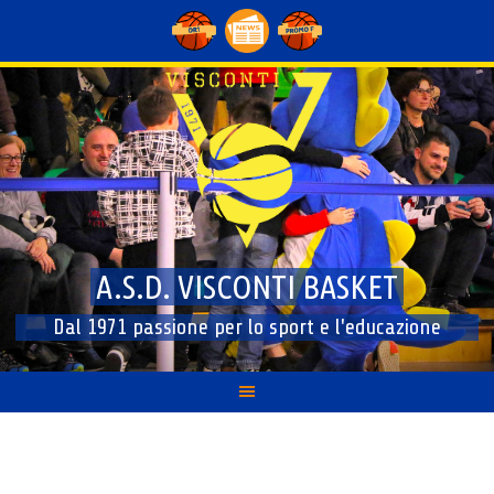
Skip
to
content
A.S.D. VISCONTI BASKET
Dal 1971 passione per lo sport e l'educazione