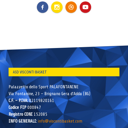
ASD VISCONTI BASKET
Palazzetto dello Sport PALAFONTANINE
Via Fontanine, 23 – Brignano Gera d’Adda (BG)
C.F. – P.IVA:
02119820161
Codice FIP
000847
Registro CONI
152085
INFO GENERALI:
info@viscontibasket.com