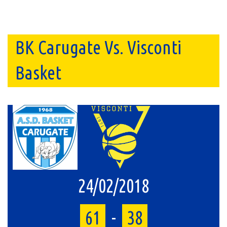
BK Carugate Vs. Visconti
Basket
24/02/2018
61
-
38