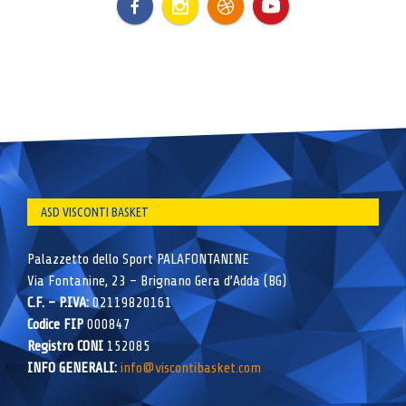
ASD VISCONTI BASKET
Palazzetto dello Sport PALAFONTANINE
Via Fontanine, 23 – Brignano Gera d’Adda (BG)
C.F. – P.IVA:
02119820161
Codice FIP
000847
Registro CONI
152085
INFO GENERALI:
info@viscontibasket.com