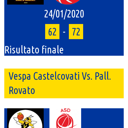
24/01/2020
62
-
72
Risultato finale
Vespa Castelcovati Vs. Pall.
Rovato