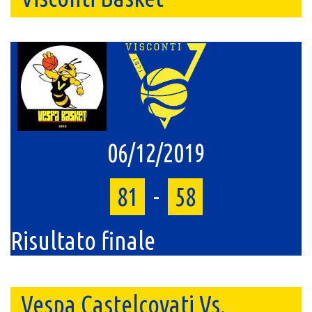
06/12/2019
81
-
58
Risultato finale
Vespa Castelcovati Vs.