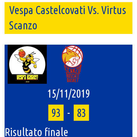
Vespa Castelcovati Vs. Virtus
Scanzo
15/11/2019
93
-
83
Risultato finale