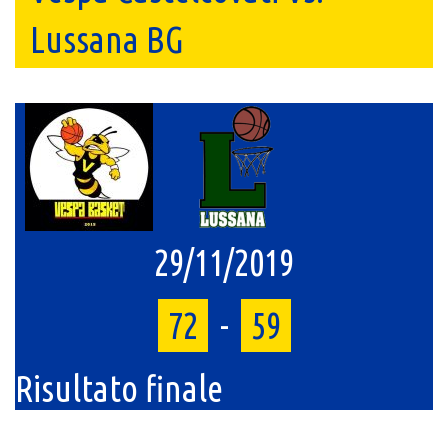
Lussana BG
29/11/2019
72
-
59
Risultato finale