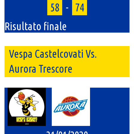
58
-
74
Risultato finale
Vespa Castelcovati Vs.
Aurora Trescore