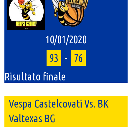
10/01/2020
93
-
76
Risultato finale
Vespa Castelcovati Vs. BK
Valtexas BG