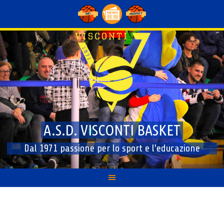
Skip
to
content
A.S.D. VISCONTI BASKET
Dal 1971 passione per lo sport e l'educazione