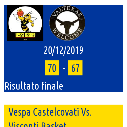
20/12/2019
70
-
67
Risultato finale
Vespa Castelcovati Vs.
Visconti Basket