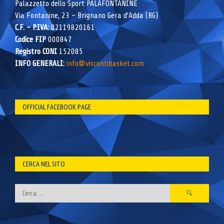
Palazzetto dello Sport PALAFONTANINE
Via Fontanine, 23 – Brignano Gera d’Adda (BG)
C.F. – P.IVA:
02119820161
Codice FIP
000847
Registro CONI
152085
INFO GENERALI:
info@viscontibasket.com
OFFICIAL FACEBOOK PAGE
CERCA NEL SITO
Ricerca
per: