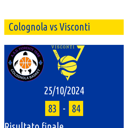
Colognola vs Visconti
25/10/2024
83
-
84
Risultato finale