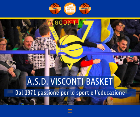
Skip
to
content
A.S.D. VISCONTI BASKET
Dal 1971 passione per lo sport e l'educazione