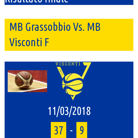
MB Grassobbio Vs. MB
Visconti F
11/03/2018
37
-
9