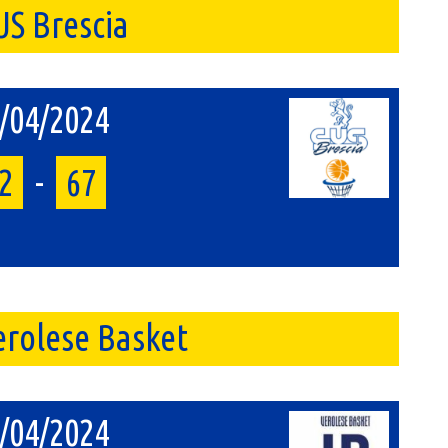
US Brescia
/04/2024
2
-
67
erolese Basket
/04/2024