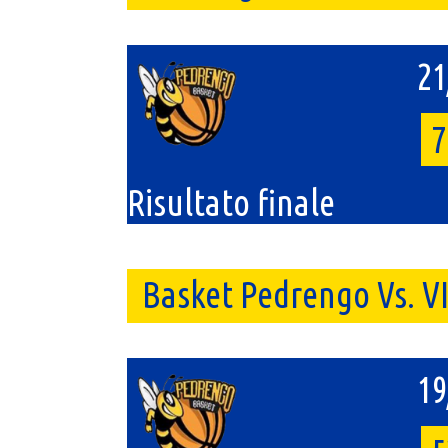
21
7
Risultato finale
Basket Pedrengo Vs. 
19