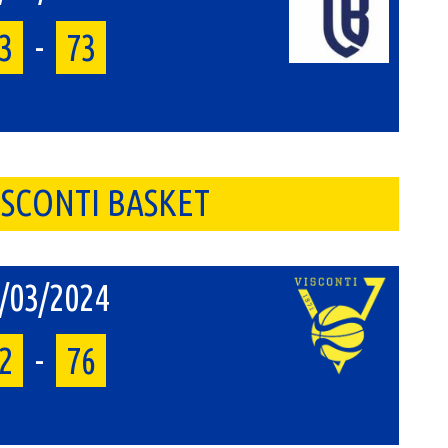
3
-
73
VISCONTI BASKET
/03/2024
2
-
76