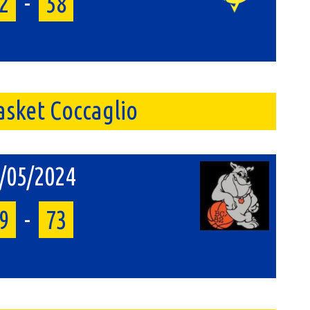
2
-
58
asket Coccaglio
/05/2024
9
-
73