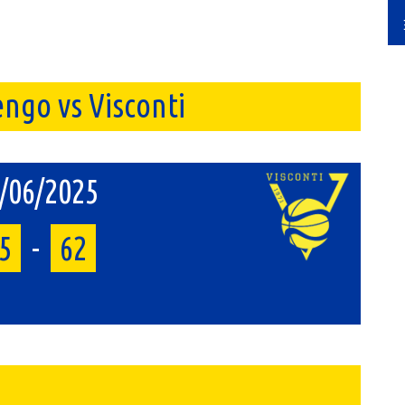
engo vs Visconti
/06/2025
5
-
62