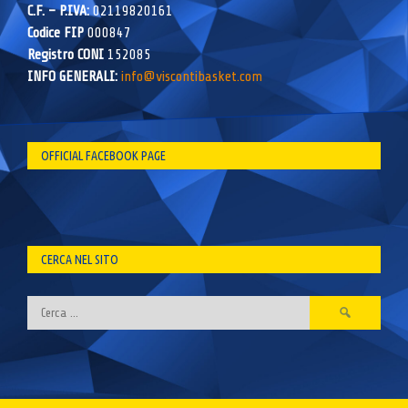
C.F. – P.IVA:
02119820161
Codice FIP
000847
Registro CONI
152085
INFO GENERALI:
info@viscontibasket.com
OFFICIAL FACEBOOK PAGE
CERCA NEL SITO
Ricerca
per: