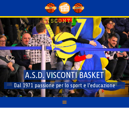
Skip
to
content
A.S.D. VISCONTI BASKET
Dal 1971 passione per lo sport e l'educazione