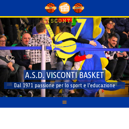
Skip
to
content
A.S.D. VISCONTI BASKET
Dal 1971 passione per lo sport e l'educazione