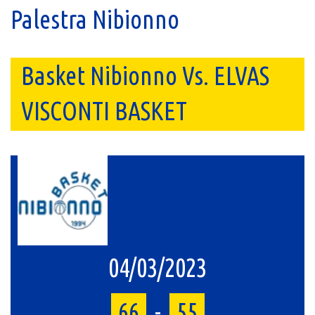
Palestra Nibionno
Basket Nibionno Vs. ELVAS
VISCONTI BASKET
04/03/2023
66
-
55