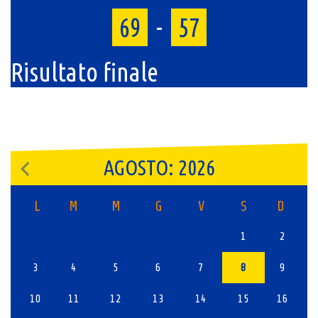
69
-
57
Risultato finale
AGOSTO: 2026
L
M
M
G
V
S
D
1
2
3
4
5
6
7
8
9
10
11
12
13
14
15
16