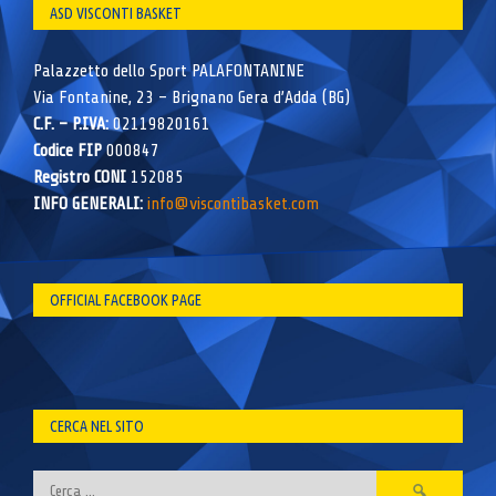
ASD VISCONTI BASKET
Palazzetto dello Sport PALAFONTANINE
Via Fontanine, 23 – Brignano Gera d’Adda (BG)
C.F. – P.IVA:
02119820161
Codice FIP
000847
Registro CONI
152085
INFO GENERALI:
info@viscontibasket.com
OFFICIAL FACEBOOK PAGE
CERCA NEL SITO
Ricerca