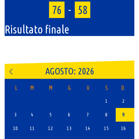
76
-
58
Risultato finale
AGOSTO: 2026
L
M
M
G
V
S
D
1
2
3
4
5
6
7
8
9
10
11
12
13
14
15
16