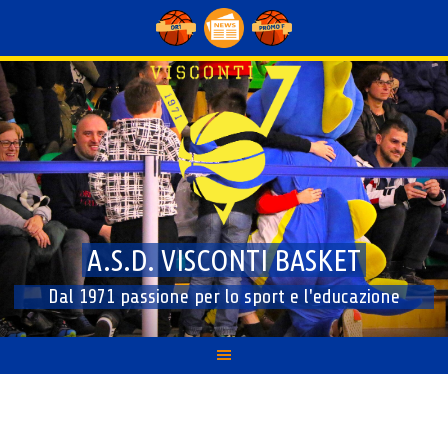
Skip
to
content
A.S.D. VISCONTI BASKET
Dal 1971 passione per lo sport e l'educazione