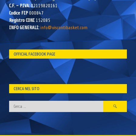
C.F. – P.IVA:
02119820161
Codice FIP
000847
Registro CONI
152085
INFO GENERALI:
info@viscontibasket.com
OFFICIAL FACEBOOK PAGE
CERCA NEL SITO
Ricerca
per: