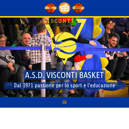
Skip
to
content
A.S.D. VISCONTI BASKET
Dal 1971 passione per lo sport e l'educazione