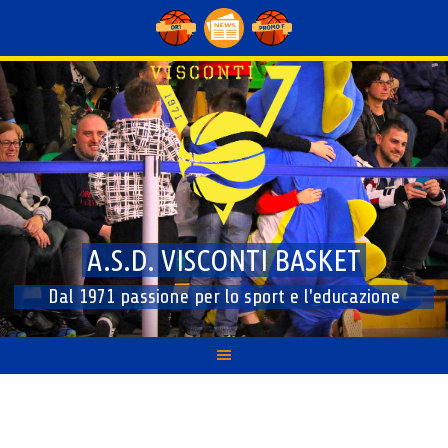
Skip
to
content
A.S.D. VISCONTI BASKET
Dal 1971 passione per lo sport e l'educazione