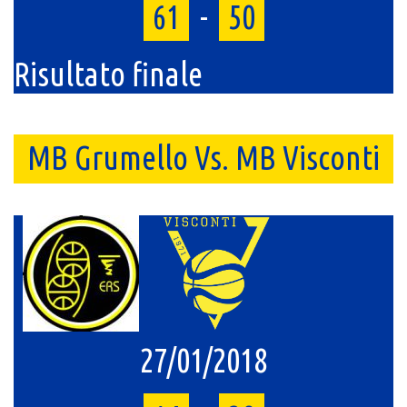
61
-
50
Risultato finale
MB Grumello Vs. MB Visconti
27/01/2018