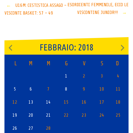
Post
ESORDIENTI FEMMINILE, ECCO LE
←
U16M: CESTISTICA ASSAGO –
VISCONTINE JUNIOR!!!
→
VISCONTI BASKET: 57 – 49
navigation
FEBBRAIO: 2018
L
M
M
G
V
S
D
1
2
3
4
5
6
7
8
9
10
11
12
13
14
15
16
17
18
19
20
21
22
23
24
25
26
27
28