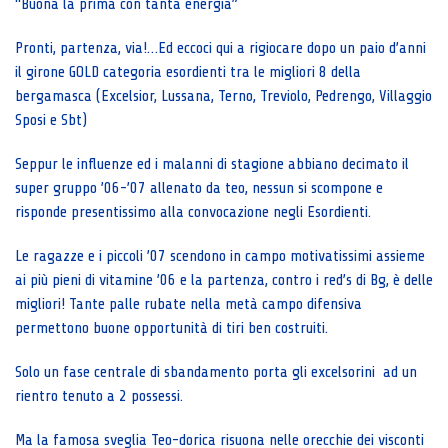
“Buona la prima con tanta energia”
Pronti, partenza, via!…Ed eccoci qui a rigiocare dopo un paio d’anni
il girone GOLD categoria esordienti tra le migliori 8 della
bergamasca (Excelsior, Lussana, Terno, Treviolo, Pedrengo, Villaggio
Sposi e Sbt)
Seppur le influenze ed i malanni di stagione abbiano decimato il
super gruppo ’06-’07 allenato da teo, nessun si scompone e
risponde presentissimo alla convocazione negli Esordienti.
Le ragazze e i piccoli ’07 scendono in campo motivatissimi assieme
ai più pieni di vitamine ’06 e la partenza, contro i red’s di Bg, è delle
migliori! Tante palle rubate nella metà campo difensiva
permettono buone opportunità di tiri ben costruiti.
Solo un fase centrale di sbandamento porta gli excelsorini ad un
rientro tenuto a 2 possessi.
Ma la famosa sveglia Teo-dorica risuona nelle orecchie dei visconti