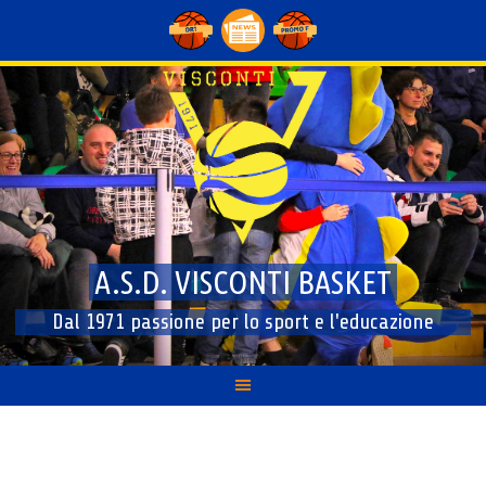
Skip
to
content
A.S.D. VISCONTI BASKET
Dal 1971 passione per lo sport e l'educazione