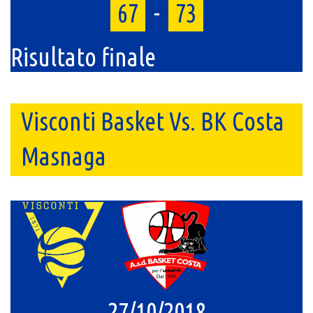
67
-
73
Risultato finale
Visconti Basket Vs. BK Costa
Masnaga
27/10/2018