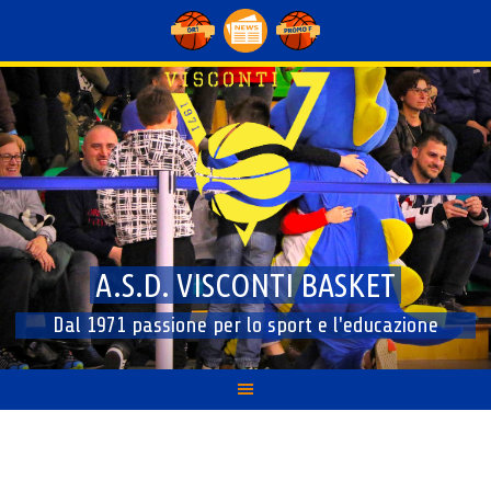
Skip
to
content
A.S.D. VISCONTI BASKET
Dal 1971 passione per lo sport e l'educazione