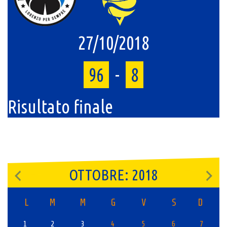
27/10/2018
96
-
8
Risultato finale
OTTOBRE: 2018
L
M
M
G
V
S
D
1
2
3
4
5
6
7