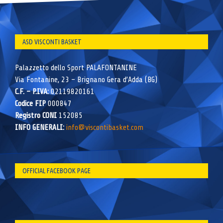
ASD VISCONTI BASKET
Palazzetto dello Sport PALAFONTANINE
Via Fontanine, 23 – Brignano Gera d’Adda (BG)
C.F. – P.IVA:
02119820161
Codice FIP
000847
Registro CONI
152085
INFO GENERALI:
info@viscontibasket.com
OFFICIAL FACEBOOK PAGE