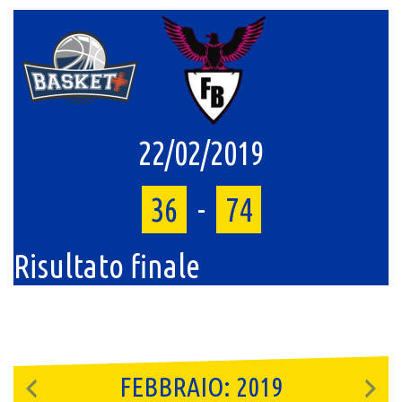
22/02/2019
36
-
74
Risultato finale
FEBBRAIO: 2019