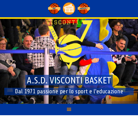
Skip
to
content
A.S.D. VISCONTI BASKET
Dal 1971 passione per lo sport e l'educazione