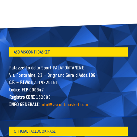
ASD VISCONTI BASKET
Palazzetto dello Sport PALAFONTANINE
Via Fontanine, 23 – Brignano Gera d’Adda (BG)
C.F. – P.IVA:
02119820161
Codice FIP
000847
Registro CONI
152085
INFO GENERALI:
info@viscontibasket.com
OFFICIAL FACEBOOK PAGE