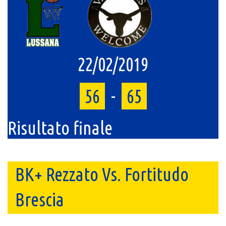
22/02/2019
56
-
65
Risultato finale
BK+ Rezzato Vs. Fortitudo
Brescia