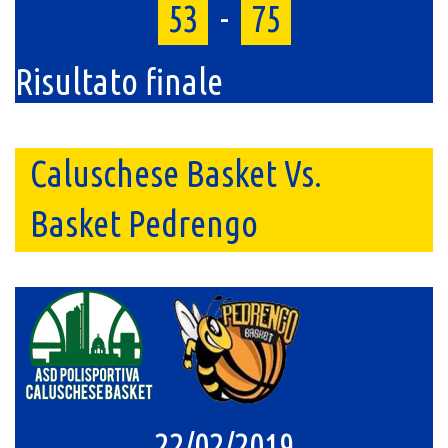
53
-
75
Risultato finale
Caluschese Basket Vs.
Basket Pedrengo
22/02/2019