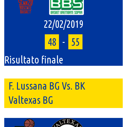
22/02/2019
48
-
55
Risultato finale
F. Lussana BG Vs. BK
Valtexas BG