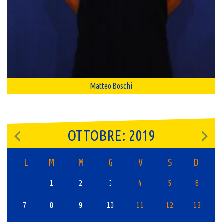
Matteo Boschi
OTTOBRE: 2019
L
M
M
G
V
S
D
1
2
3
4
5
6
7
8
9
10
11
12
13