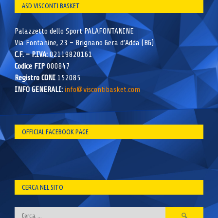
ASD VISCONTI BASKET
Palazzetto dello Sport PALAFONTANINE
Via Fontanine, 23 – Brignano Gera d’Adda (BG)
C.F. – P.IVA:
02119820161
Codice FIP
000847
Registro CONI
152085
INFO GENERALI:
info@viscontibasket.com
OFFICIAL FACEBOOK PAGE
CERCA NEL SITO
Ricerca