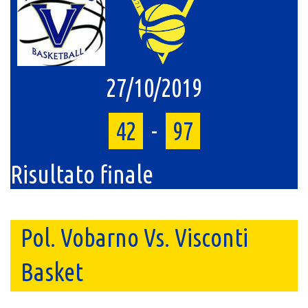
27/10/2019
42
-
97
Risultato finale
Pol. Vobarno Vs. Visconti
Basket