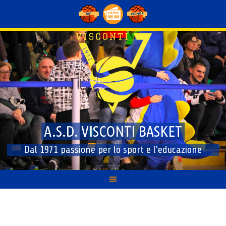
Skip
to
content
A.S.D. VISCONTI BASKET
Dal 1971 passione per lo sport e l'educazione