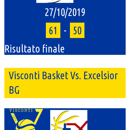
27/10/2019
61
-
50
Risultato finale
Visconti Basket Vs. Excelsior
BG