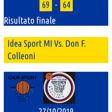
69
-
64
Risultato finale
Idea Sport MI Vs. Don F.
Colleoni
27/10/2019