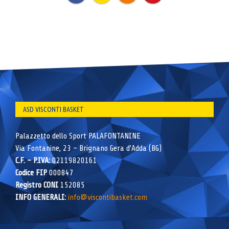
ASD VISCONTI BASKET
Palazzetto dello Sport PALAFONTANINE
Via Fontanine, 23 – Brignano Gera d’Adda (BG)
C.F. – P.IVA:
02119820161
Codice FIP
000847
Registro CONI
152085
INFO GENERALI:
info@viscontibasket.com