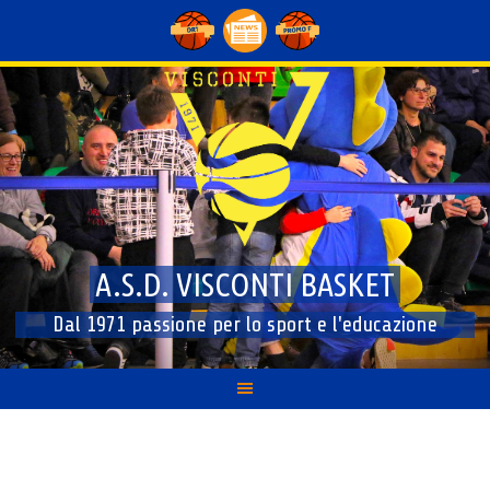
Skip
to
content
A.S.D. VISCONTI BASKET
Dal 1971 passione per lo sport e l'educazione