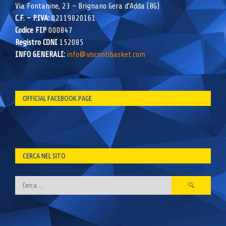
Via Fontanine, 23 – Brignano Gera d’Adda (BG)
C.F. – P.IVA:
02119820161
Codice FIP
000847
Registro CONI
152085
INFO GENERALI:
info@viscontibasket.com
OFFICIAL FACEBOOK PAGE
CERCA NEL SITO
Ricerca
per: