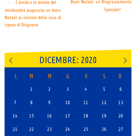
Post
Buon Natale: un Ringraziamento
←
I bimbi e le bimbe del
Speciale!
→
minibasket augurano un buon
navigation
Natale ai nonnini della casa di
riposo di Brignano
DICEMBRE: 2020
L
M
M
G
V
S
D
1
2
3
4
5
6
7
8
9
10
11
12
13
14
15
16
17
18
19
20
21
22
23
24
25
26
27