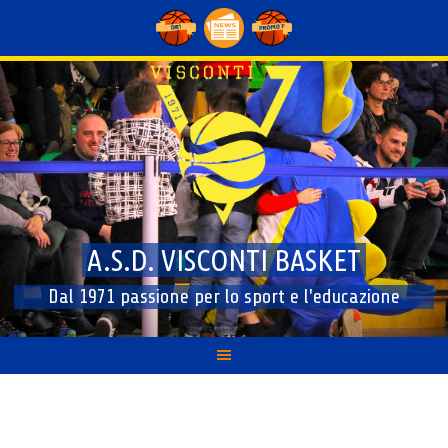
Skip
to
content
A.S.D. VISCONTI BASKET
Dal 1971 passione per lo sport e l'educazione