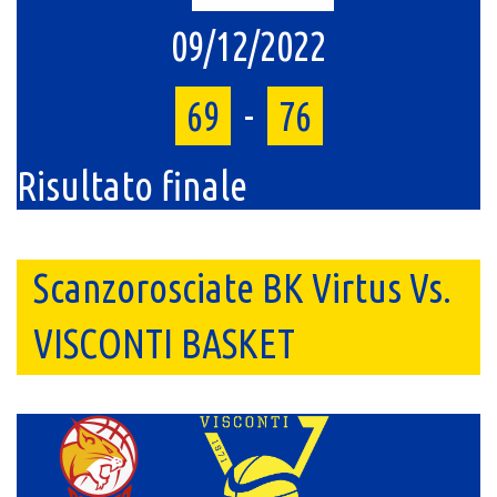
09/12/2022
69
-
76
Risultato finale
Scanzorosciate BK Virtus Vs.
VISCONTI BASKET