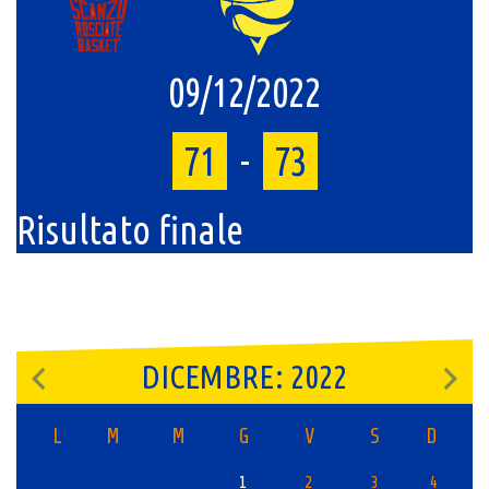
09/12/2022
71
-
73
Risultato finale
DICEMBRE: 2022
L
M
M
G
V
S
D
1
2
3
4