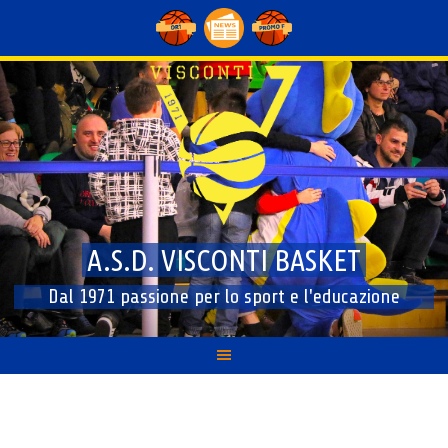
Skip
to
content
A.S.D. VISCONTI BASKET
Dal 1971 passione per lo sport e l'educazione