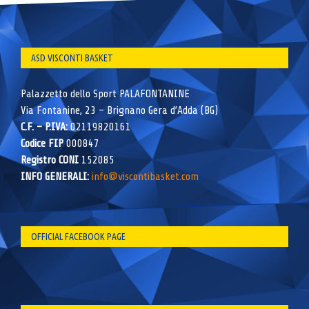
ASD VISCONTI BASKET
Palazzetto dello Sport PALAFONTANINE
Via Fontanine, 23 – Brignano Gera d’Adda (BG)
C.F. – P.IVA:
02119820161
Codice FIP
000847
Registro CONI
152085
INFO GENERALI:
info@viscontibasket.com
OFFICIAL FACEBOOK PAGE