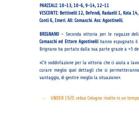
PARZIALI: 10-13, 10-6, 9-14, 12-11
VISCONTI: Bettinelli 12, Defendi, Radaelli 1, Kola 14,
Conti 6, Imeri. All: Comaschi. Ass: Agostinelli.
BRIGNANO
– Seconda vittoria per le ragazze dell
Comaschi ed Ettore Agostinelli
hanno espugnato il c
Brignano ha portato dalla sua parte grazie a +5 del 
«C’è soddisfazione per la vittoria che ci aiuta a 
curare meglio quei dettagli che si permetterann
vantaggio, di gestire meglio la situazione».
Post
←
UNDER 19/Il rebus Cologno risolto in un temp
navigation