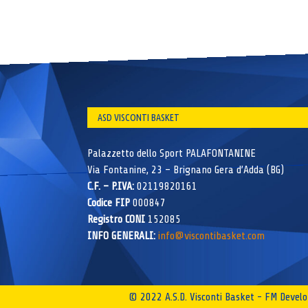
ASD VISCONTI BASKET
Palazzetto dello Sport PALAFONTANINE
Via Fontanine, 23 – Brignano Gera d’Adda (BG)
C.F. – P.IVA:
02119820161
Codice FIP
000847
Registro CONI
152085
INFO GENERALI:
info@viscontibasket.com
© 2022 A.S.D. Visconti Basket - FM Deve