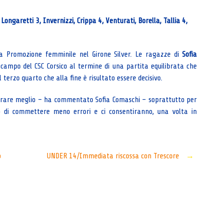
 Longaretti 3, Invernizzi, Crippa 4, Venturati, Borella, Tallia 4,
a Promozione femminile nel Girone Silver. Le ragazze di
Sofia
ampo del CSC Corsico al termine di una partita equilibrata che
terzo quarto che alla fine è risultato essere decisivo.
lavorare meglio – ha commentato Sofia Comaschi – soprattutto per
o di commettere meno errori e ci consentiranno, una volta in
o
UNDER 14/Immediata riscossa con Trescore
→