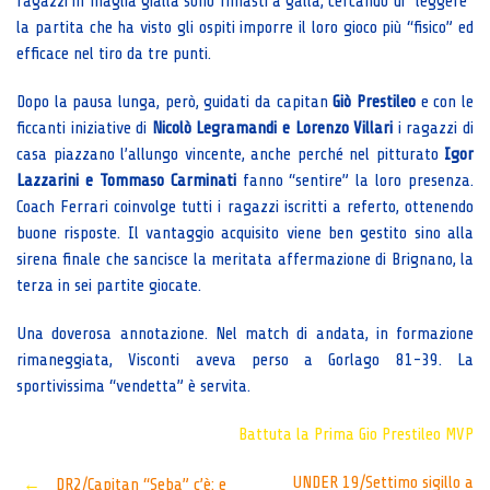
ragazzi in maglia gialla sono rimasti a galla, cercando di “leggere”
la partita che ha visto gli ospiti imporre il loro gioco più “fisico” ed
efficace nel tiro da tre punti.
Dopo la pausa lunga, però, guidati da capitan
Giò Prestileo
e con le
ficcanti iniziative di
Nicolò Legramandi e Lorenzo Villari
i ragazzi di
casa piazzano l’allungo vincente, anche perché nel pitturato
Igor
Lazzarini e Tommaso Carminati
fanno “sentire” la loro presenza.
Coach Ferrari coinvolge tutti i ragazzi iscritti a referto, ottenendo
buone risposte. Il vantaggio acquisito viene ben gestito sino alla
sirena finale che sancisce la meritata affermazione di Brignano, la
terza in sei partite giocate.
Una doverosa annotazione. Nel match di andata, in formazione
rimaneggiata, Visconti aveva perso a Gorlago 81-39. La
sportivissima “vendetta” è servita.
Battuta la Prima
Gio Prestileo MVP
UNDER 19/Settimo sigillo a
←
DR2/Capitan “Seba” c’è: e