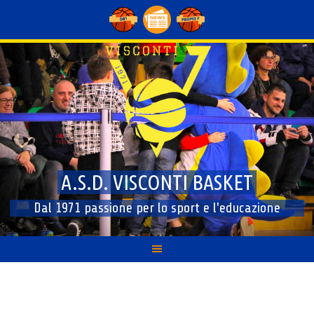
Skip
to
content
A.S.D. VISCONTI BASKET
Dal 1971 passione per lo sport e l'educazione