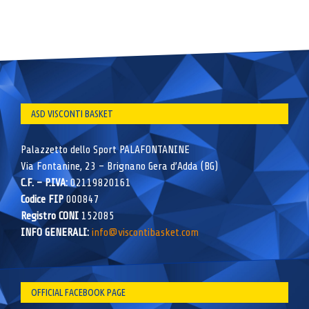
ASD VISCONTI BASKET
Palazzetto dello Sport PALAFONTANINE
Via Fontanine, 23 – Brignano Gera d’Adda (BG)
C.F. – P.IVA:
02119820161
Codice FIP
000847
Registro CONI
152085
INFO GENERALI:
info@viscontibasket.com
OFFICIAL FACEBOOK PAGE