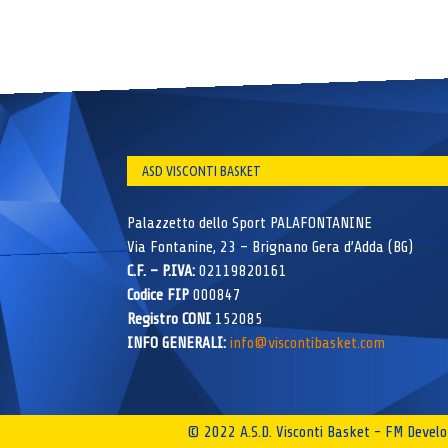
ASD VISCONTI BASKET
Palazzetto dello Sport PALAFONTANINE
Via Fontanine, 23 – Brignano Gera d’Adda (BG)
C.F. – P.IVA:
02119820161
Codice FIP
000847
Registro CONI
152085
INFO GENERALI:
info@viscontibasket.com
© 2022 A.S.D. Visconti Basket - FM Deve