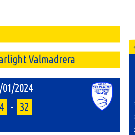
4
tarlight Valmadrera
/01/2024
4
-
32