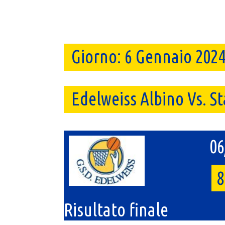
Giorno:
6 Gennaio 202
Edelweiss Albino Vs. S
06
8
Risultato finale