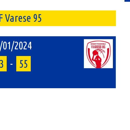
F Varese 95
/01/2024
3
-
55