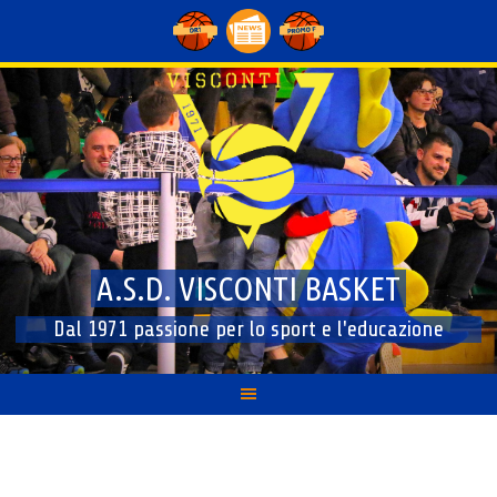
Skip
to
content
A.S.D. VISCONTI BASKET
Dal 1971 passione per lo sport e l'educazione