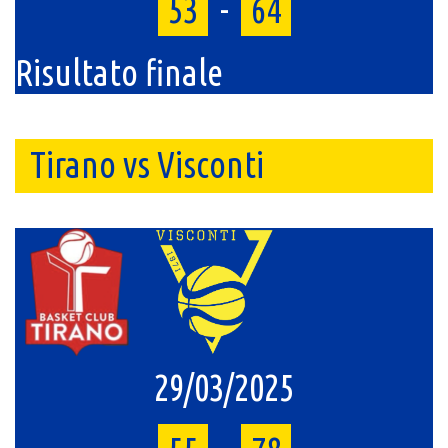
53
-
64
Risultato finale
Tirano vs Visconti
29/03/2025