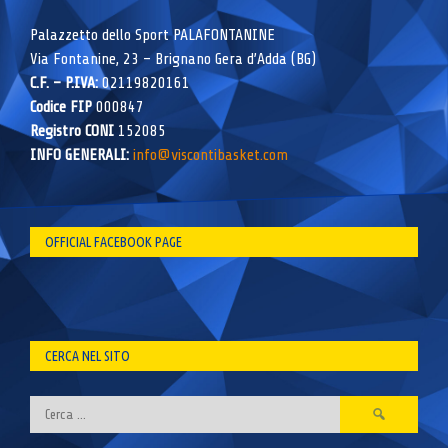
Palazzetto dello Sport PALAFONTANINE
Via Fontanine, 23 – Brignano Gera d’Adda (BG)
C.F. – P.IVA:
02119820161
Codice FIP
000847
Registro CONI
152085
INFO GENERALI:
info@viscontibasket.com
OFFICIAL FACEBOOK PAGE
CERCA NEL SITO
Ricerca
per: