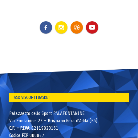
ASD VISCONTI BASKET
Palazzetto dello Sport PALAFONTANINE
Via Fontanine, 23 – Brignano Gera d’Adda (BG)
C.F. – P.IVA:
02119820161
Codice FIP
000847