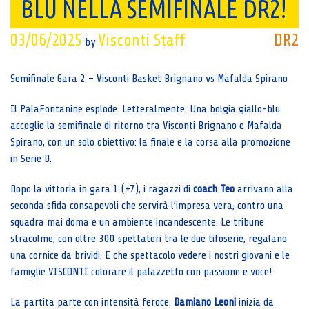
BLU NELLA SEMIFINALE DR2!
03/06/2025
Visconti Staff
DR2
by
Semifinale Gara 2 – Visconti Basket Brignano vs Mafalda Spirano
Il PalaFontanine esplode. Letteralmente. Una bolgia giallo-blu
accoglie la semifinale di ritorno tra Visconti Brignano e Mafalda
Spirano, con un solo obiettivo: la finale e la corsa alla promozione
in Serie D.
Dopo la vittoria in gara 1 (+7), i ragazzi di
coach Teo
arrivano alla
seconda sfida consapevoli che servirà l’impresa vera, contro una
squadra mai doma e un ambiente incandescente. Le tribune
stracolme, con oltre 300 spettatori tra le due tifoserie, regalano
una cornice da brividi. E che spettacolo vedere i nostri giovani e le
famiglie VISCONTI colorare il palazzetto con passione e voce!
La partita parte con intensità feroce.
Damiano Leoni
inizia da