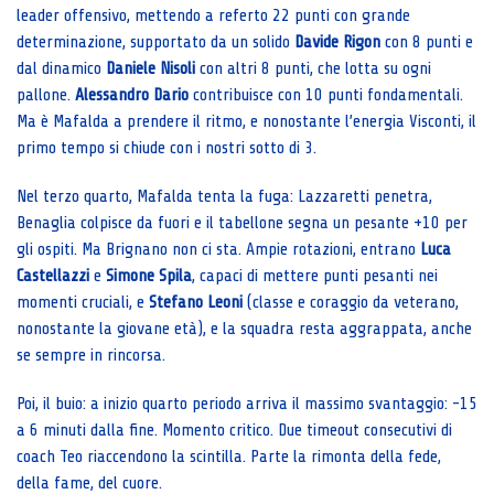
leader offensivo, mettendo a referto 22 punti con grande
determinazione, supportato da un solido
Davide Rigon
con 8 punti e
dal dinamico
Daniele Nisoli
con altri 8 punti, che lotta su ogni
pallone.
Alessandro Dario
contribuisce con 10 punti fondamentali.
Ma è Mafalda a prendere il ritmo, e nonostante l’energia Visconti, il
primo tempo si chiude con i nostri sotto di 3.
Nel terzo quarto, Mafalda tenta la fuga: Lazzaretti penetra,
Benaglia colpisce da fuori e il tabellone segna un pesante +10 per
gli ospiti. Ma Brignano non ci sta. Ampie rotazioni, entrano
Luca
Castellazzi
e
Simone Spila
, capaci di mettere punti pesanti nei
momenti cruciali, e
Stefano Leoni
(classe e coraggio da veterano,
nonostante la giovane età), e la squadra resta aggrappata, anche
se sempre in rincorsa.
Poi, il buio: a inizio quarto periodo arriva il massimo svantaggio: -15
a 6 minuti dalla fine. Momento critico. Due timeout consecutivi di
coach Teo riaccendono la scintilla. Parte la rimonta della fede,
della fame, del cuore.