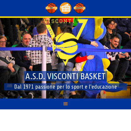
Skip
to
content
A.S.D. VISCONTI BASKET
Dal 1971 passione per lo sport e l'educazione