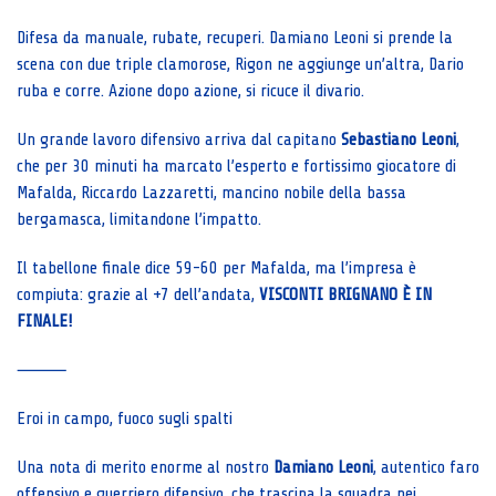
Difesa da manuale, rubate, recuperi. Damiano Leoni si prende la
scena con due triple clamorose, Rigon ne aggiunge un’altra, Dario
ruba e corre. Azione dopo azione, si ricuce il divario.
Un grande lavoro difensivo arriva dal capitano
Sebastiano Leoni
,
che per 30 minuti ha marcato l’esperto e fortissimo giocatore di
Mafalda, Riccardo Lazzaretti, mancino nobile della bassa
bergamasca, limitandone l’impatto.
Il tabellone finale dice 59-60 per Mafalda, ma l’impresa è
compiuta: grazie al +7 dell’andata,
VISCONTI BRIGNANO È IN
FINALE!
⸻
Eroi in campo, fuoco sugli spalti
Una nota di merito enorme al nostro
Damiano Leoni
, autentico faro
offensivo e guerriero difensivo, che trascina la squadra nei