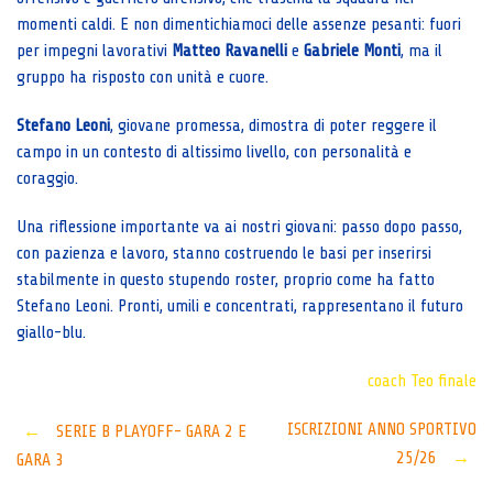
momenti caldi. E non dimentichiamoci delle assenze pesanti: fuori
per impegni lavorativi
Matteo Ravanelli
e
Gabriele Monti
, ma il
gruppo ha risposto con unità e cuore.
Stefano Leoni
, giovane promessa, dimostra di poter reggere il
campo in un contesto di altissimo livello, con personalità e
coraggio.
Una riflessione importante va ai nostri giovani: passo dopo passo,
con pazienza e lavoro, stanno costruendo le basi per inserirsi
stabilmente in questo stupendo roster, proprio come ha fatto
Stefano Leoni. Pronti, umili e concentrati, rappresentano il futuro
giallo-blu.
coach Teo
finale
Post
ISCRIZIONI ANNO SPORTIVO
←
SERIE B PLAYOFF- GARA 2 E
25/26
→
GARA 3
navigation