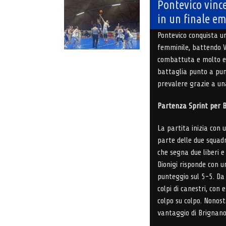
Pontevico vince
in un finale e
Pontevico conquista un
femminile, battendo Vi
combattuta e molto eq
battaglia punto a punt
prevalere grazie a un
Partenza Sprint per 
La partita inizia con
parte delle due squadr
che segna due liberi e
Dionigi risponde con 
punteggio sul 5-5. Da
colpi di canestri, con
colpo su colpo. Nonosta
vantaggio di Brignano