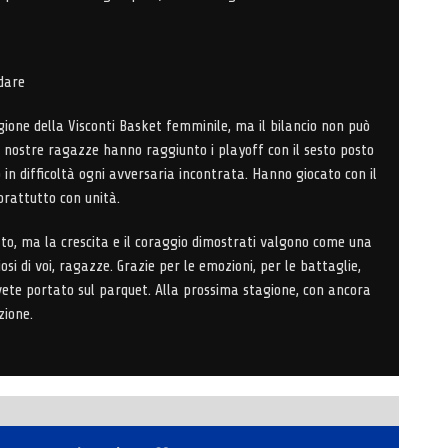
dare
agione della Visconti Basket femminile, ma il bilancio non può
Le nostre ragazze hanno
raggiunto i playoff con il sesto posto
 in difficoltà ogni avversaria incontrata. Hanno giocato con il
oprattutto con
unità
.
to, ma la crescita e il coraggio dimostrati valgono come una
si di voi
, ragazze. Grazie per le emozioni, per le battaglie,
vete portato sul parquet. Alla prossima stagione, con ancora
zione.