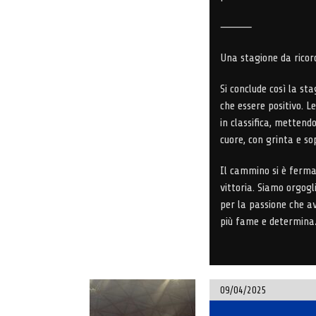
⸻
Una stagione da ricor
Si conclude così la st
che essere positivo. 
in classifica
, mettendo
cuore, con grinta e s
Il cammino si è ferma
vittoria.
Siamo orgoglio
per la passione che a
più fame e determina
09/04/2025