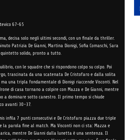
tevico 67-65
a, decisa solo negli ultimi secondi, con un finale da thriller.
nuto Patrizia De Gianni, Martina Dionigi, Sofia Comaschi, Sara
 quintetto solido, pronto a tutto.
ilibrio, con le squadre che si rispondono colpo su colpo. Poi
rgo, trascinata da una scatenata De Cristofaro e dalla solita
1, ma una tripla fondamentale di Dionigi riaccende Visconti. Nel
drone di casa tornano a colpire con Mazza e De Gianni, mentre
ano a dominare sotto canestro. Il primo tempo si chiude
co avanti 30-37.
is infila 7 punti consecutivi e De Cristofaro piazza due triple
la parola fine al match. Ma Visconti non ci sta: Mazza e
arica, mentre De Gianni dalla lunetta è una sentenza. Il