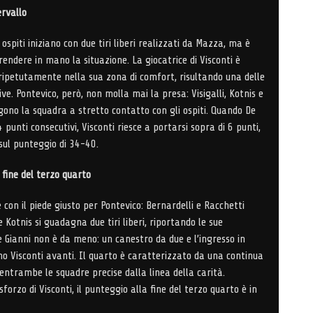
ervallo
ospiti iniziano con due tiri liberi realizzati da Mazza, ma è
ndere in mano la situazione. La giocatrice di Visconti è
ipetutamente nella sua zona di comfort, risultando una delle
ve. Pontevico, però, non molla mai la presa: Visigalli, Kotnis e
ono la squadra a stretto contatto con gli ospiti. Quando De
 punti consecutivi, Visconti riesce a portarsi sopra di 6 punti,
sul punteggio di 34-40.
 fine del terzo quarto
e con il piede giusto per Pontevico: Bernardelli e Racchetti
 Kotnis si guadagna due tiri liberi, riportando le sue
Gianni non è da meno: un canestro da due e l’ingresso in
no Visconti avanti. Il quarto è caratterizzato da una continua
on entrambe le squadre precise dalla linea della carità.
forzo di Visconti, il punteggio alla fine del terzo quarto è in