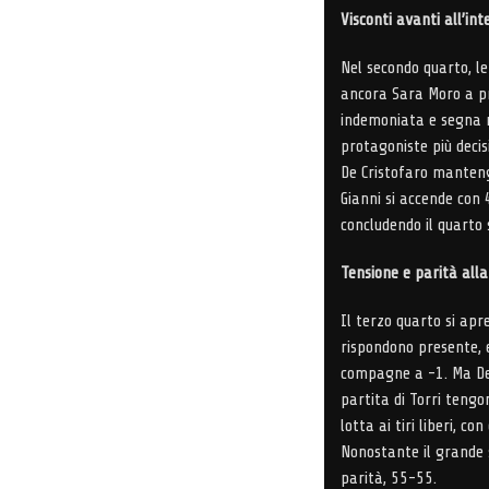
Visconti avanti all’int
Nel secondo quarto, le 
ancora Sara Moro a pre
indemoniata e segna r
protagoniste più decisi
De Cristofaro manteng
Gianni si accende con 4
concludendo il quarto 
Tensione e parità alla
Il terzo quarto si apr
rispondono presente, e
compagne a -1. Ma De 
partita di Torri tengo
lotta ai tiri liberi, c
Nonostante il grande s
parità, 55-55.