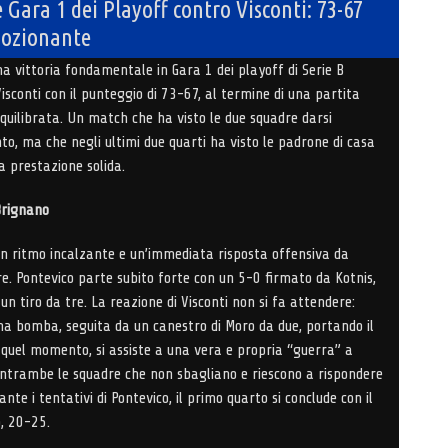
 Gara 1 dei Playoff contro Visconti: 73-67
mozionante
a vittoria fondamentale in Gara 1 dei playoff di Serie B
sconti con il punteggio di 73-67, al termine di una partita
uilibrata. Un match che ha visto le due squadre darsi
o, ma che negli ultimi due quarti ha visto le padrone di casa
a prestazione solida.
Brignano
 un ritmo incalzante e un’immediata risposta offensiva da
e. Pontevico parte subito forte con un 5-0 firmato da Kotnis,
 un tiro da tre. La reazione di Visconti non si fa attendere:
una bomba, seguita da un canestro di Moro da due, portando il
 quel momento, si assiste a una vera e propria “guerra” a
 entrambe le squadre che non sbagliano e riescono a rispondere
nte i tentativi di Pontevico, il primo quarto si conclude con il
, 20-25.