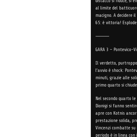
distacco si riduce, si 
al limite del batticuo
macigno. A decidere il
65: è vittoria! Esplode
⸻
GARA 3 – Pontevico-V
Il verdetto, purtroppo
l’avvio è shock: Ponte
minuti, grazie alle sol
primo quarto si chiude 
Nel secondo quarto le
Dionigi si fanno sentir
apre con Kotnis ancor
prestazione solida, p
Vincenzi combatte su o
periodo è in linea con