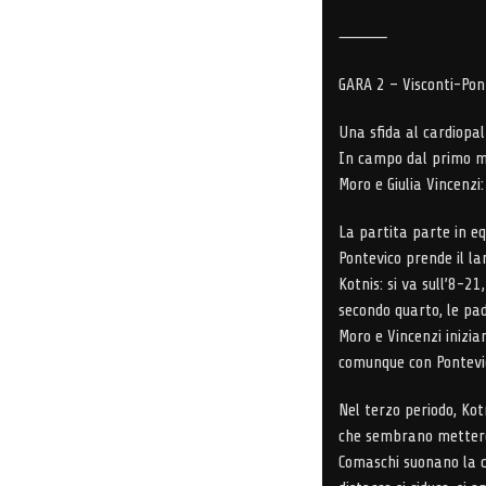
⸻
GARA 2 – Visconti-Pon
Una sfida al cardiopalm
In campo dal primo mi
Moro e Giulia Vincenzi:
La partita parte in equ
Pontevico prende il la
Kotnis: si va sull’8-2
secondo quarto, le pa
Moro e Vincenzi inizi
comunque con Pontevi
Nel terzo periodo, Kotn
che sembrano mettere 
Comaschi suonano la c