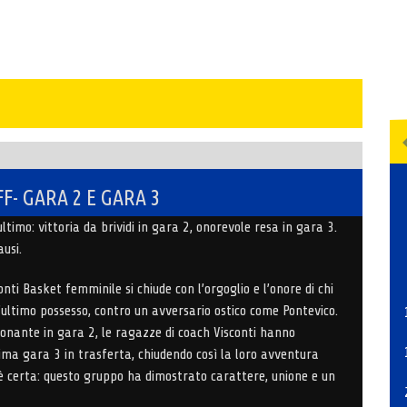
FF- GARA 2 E GARA 3
’ultimo: vittoria da brividi in gara 2, onorevole resa in gara 3.
usi.
onti Basket femminile si chiude con l’orgoglio e l’onore di chi
l’ultimo possesso, contro un avversario ostico come Pontevico.
ionante in
gara 2
, le ragazze di coach Visconti hanno
sima
gara 3 in trasferta
, chiudendo così la loro avventura
è certa: questo gruppo ha dimostrato carattere, unione e un