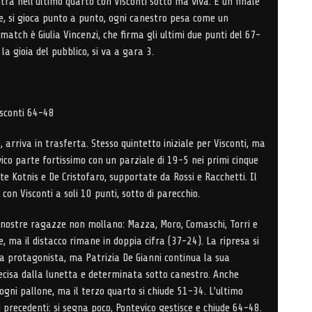
entra nell’ultimo quarto con Visconti sotto ma viva. È un finale
re, si gioca punto a punto, ogni canestro pesa come un
 match è Giulia Vincenzi, che firma gli ultimi due punti del 67-
 la gioia del pubblico, si va a gara 3.
isconti 64-48
, arriva in trasferta. Stesso quintetto iniziale per Visconti, ma
vico parte fortissimo con un parziale di 19-5 nei primi cinque
ite Kotnis e De Cristofaro, supportate da Rossi e Racchetti. Il
con Visconti a soli 10 punti, sotto di parecchio.
 nostre ragazze non mollano: Mazza, Moro, Comaschi, Torri e
e, ma il distacco rimane in doppia cifra (37-24). La ripresa si
a protagonista, ma Patrizia De Gianni continua la sua
recisa dalla lunetta e determinata sotto canestro. Anche
gni pallone, ma il terzo quarto si chiude 51-34. L’ultimo
 i precedenti: si segna poco, Pontevico gestisce e chiude 64-48.