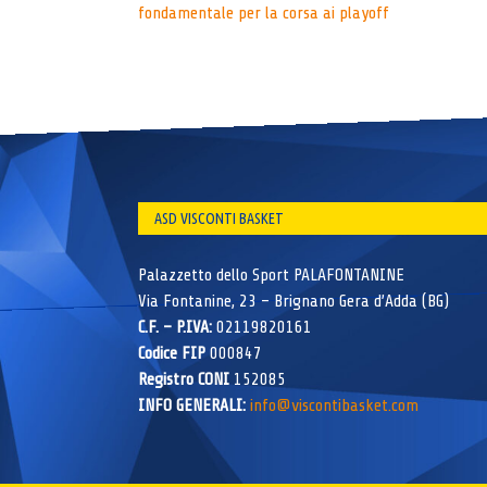
fondamentale per la corsa ai playoff
navigation
ASD VISCONTI BASKET
Palazzetto dello Sport PALAFONTANINE
Via Fontanine, 23 – Brignano Gera d’Adda (BG)
C.F. – P.IVA:
02119820161
Codice FIP
000847
Registro CONI
152085
INFO GENERALI:
info@viscontibasket.com