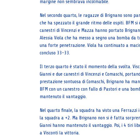
margine non sembrava incolmabile.
Nel secondo quarto, le ragazze di Brignano sono part
che ha spezzato il grande ritmo delle ospiti. BFM si è
canestri di Vincenzi e Mazza hanno portato Brignano 
Alessia Viola che ha messo a segno una bomba da tre
una forte penetrazione. Viola ha continuato a macin
concluso 33-33.
Il terzo quarto è stato il momento della svolta. Vis
Gianni e due canestri di Vincenzi e Comaschi, portand
prestazione sontuosa di Comaschi, Brignano ha mante
BFM con un canestro con fallo di Pastori e una bomba
mantenuto il vantaggio.
Nel quarto finale, la squadra ha visto una Ferrazz
la squadra a +2. Ma Brignano non si è fatta sorpre
Gianni hanno mantenuto il vantaggio. Poi, i 4 tiri l
a Visconti la vittoria.