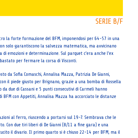
SERIE B/F
ontro la forte formazione del BFM, imponendosi per 64-57 in una
 non solo garantiscono la salvezza matematica, ma avvicinano
ca di emozioni e determinazione. Sul parquet c’era anche l’ex
bastato per fermare la corsa di Visconti.
osto da Sofia Comaschi, Annalisa Mazza, Patrizia De Gianni,
ta con il piede giusto per Brignano, grazie a una bomba di Rossella
da due di Cassani e 5 punti consecutivi di Carmeli hanno
i BFM con Appetiti, Annalisa Mazza ha accorciato le distanze
zioni al ferro, riuscendo a portarsi sul 19-7. Sembrava che le
. Con due tiri liberi di De Gianni (8/11 a fine gara) e una
cito il divario. Il primo quarto si è chiuso 22-14 per BFM, ma il