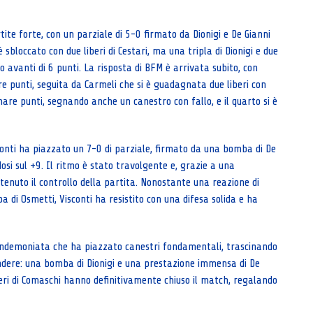
ite forte, con un parziale di 5-0 firmato da Dionigi e De Gianni
 sbloccato con due liberi di Cestari, ma una tripla di Dionigi e due
avanti di 6 punti. La risposta di BFM è arrivata subito, con
 punti, seguita da Carmeli che si è guadagnata due liberi con
are punti, segnando anche un canestro con fallo, e il quarto si è
conti ha piazzato un 7-0 di parziale, firmato da una bomba di De
osi sul +9. Il ritmo è stato travolgente e, grazie a una
nuto il controllo della partita. Nonostante una reazione di
 di Osmetti, Visconti ha resistito con una difesa solida e ha
i indemoniata che ha piazzato canestri fondamentali, trascinando
ndere: una bomba di Dionigi e una prestazione immensa di De
iberi di Comaschi hanno definitivamente chiuso il match, regalando