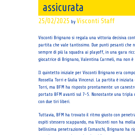
assicurata
25/02/2025
Visconti Staff
by
Visconti Brignano si regala una vittoria decisiva c
partita che vale tantissimo. Due punti pesanti che
sempre di più la squadra ai playoff, in una gara ric
giocatrice di Brignano, Valentina Carmeli, ma non è 
Il quintetto iniziale per Visconti Brignano era comp
Rossella Torri e Giulia Vincenzi. La partita è inizia
Torri, ma BFM ha risposto prontamente: un canestro 
portato BFM avanti sul 7-5. Nonostante una tripla d
con due tiri liberi.
Tuttavia, BFM ha trovato il ritmo giusto con penetra
ospiti stessero scappando, ma Visconti non ha mollato
bellissima penetrazione di Comaschi, Brignano ha ricu