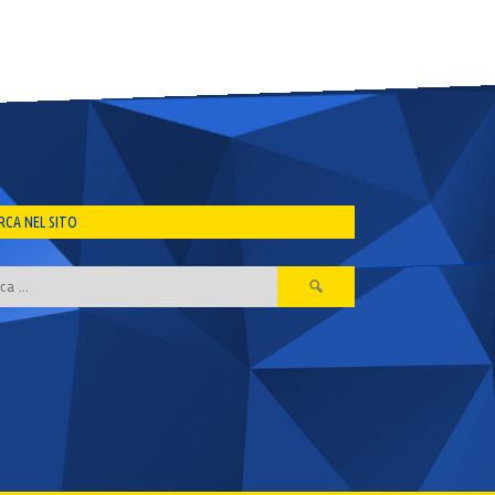
RCA NEL SITO
Ricerca
per: