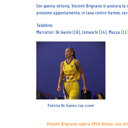
Con questa vittoria, Visconti Brignano si assicura l
prossimo appuntamento, in casa contro Varese, sar
Tabellino:
Marcatori: De Gianni (18), Comaschi (14), Mazza (11), D
Patrizia De Gianno top scorer
Post
←
Visconti Brignano supera OPSA Bresso: una vit