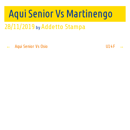
Aqui Senior Vs Martinengo
28/11/2019
Addetto Stampa
by
Post
←
Aqui Senior Vs Osio
U14F
→
navigation