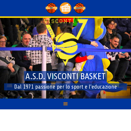
Skip
to
content
A.S.D. VISCONTI BASKET
Dal 1971 passione per lo sport e l'educazione