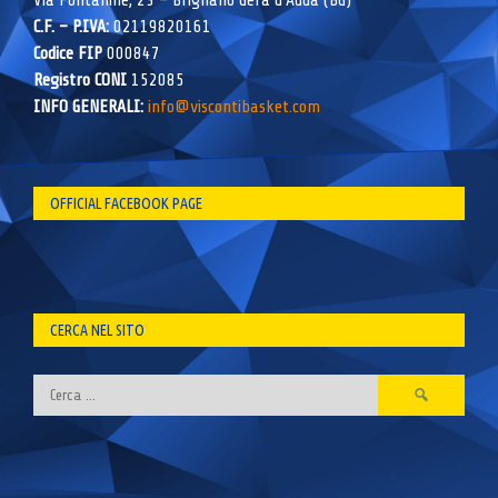
Via Fontanine, 23 – Brignano Gera d’Adda (BG)
C.F. – P.IVA:
02119820161
Codice FIP
000847
Registro CONI
152085
INFO GENERALI:
info@viscontibasket.com
OFFICIAL FACEBOOK PAGE
CERCA NEL SITO
Ricerca
per: