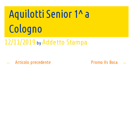
Aquilotti Senior 1^ a
Cologno
12/11/2019
Addetto Stampa
by
Post
←
Articolo precedente
Promo Vs Boca
→
navigation