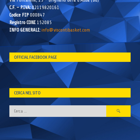
Via Fontanine, 23 – Brignano Gera d’Adda (BG)
C.F. – P.IVA:
02119820161
Codice FIP
000847
Registro CONI
152085
INFO GENERALI:
info@viscontibasket.com
OFFICIAL FACEBOOK PAGE
CERCA NEL SITO
Ricerca
per: