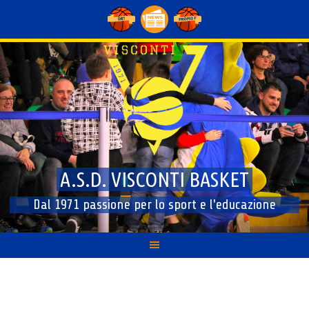
Skip
to
content
A.S.D. VISCONTI BASKET
Dal 1971 passione per lo sport e l'educazione