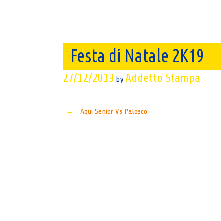
Festa di Natale 2K19
27/12/2019
Addetto Stampa
by
Post
←
Aqui Senior Vs Palosco
navigation