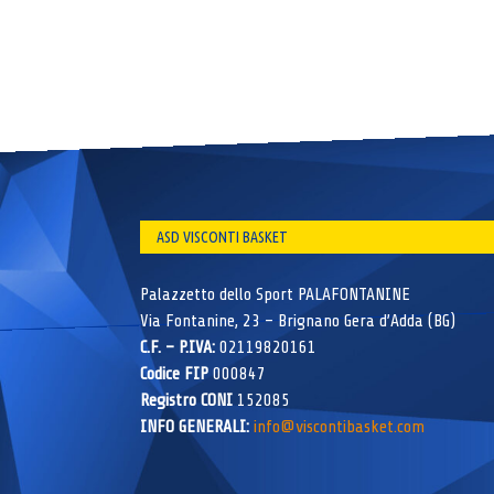
ASD VISCONTI BASKET
Palazzetto dello Sport PALAFONTANINE
Via Fontanine, 23 – Brignano Gera d’Adda (BG)
C.F. – P.IVA:
02119820161
Codice FIP
000847
Registro CONI
152085
INFO GENERALI:
info@viscontibasket.com