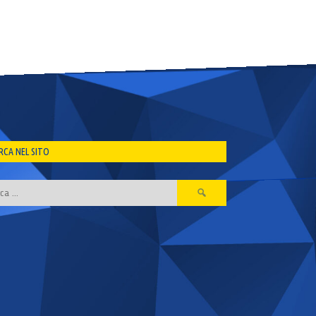
RCA NEL SITO
Ricerca
per: