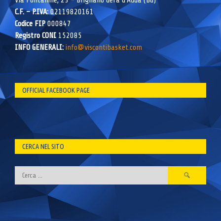
Via Fontanine, 23 – Brignano Gera d’Adda (BG)
C.F. – P.IVA:
02119820161
Codice FIP
000847
Registro CONI
152085
INFO GENERALI:
info@viscontibasket.com
OFFICIAL FACEBOOK PAGE
CERCA NEL SITO
Ricerca
per: