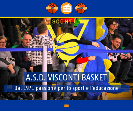
Skip
to
content
A.S.D. VISCONTI BASKET
Dal 1971 passione per lo sport e l'educazione