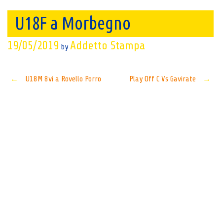
U18F a Morbegno
19/05/2019
Addetto Stampa
by
Post
←
U18M 8vi a Rovello Porro
Play Off C Vs Gavirate
→
navigation