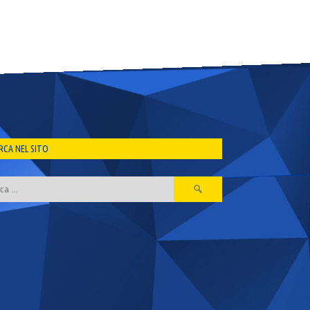
RCA NEL SITO
Ricerca
per: