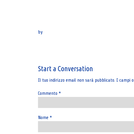
by
Post
navigation
Start a Conversation
Il tuo indirizzo email non sarà pubblicato.
I campi o
Commento
*
Nome
*