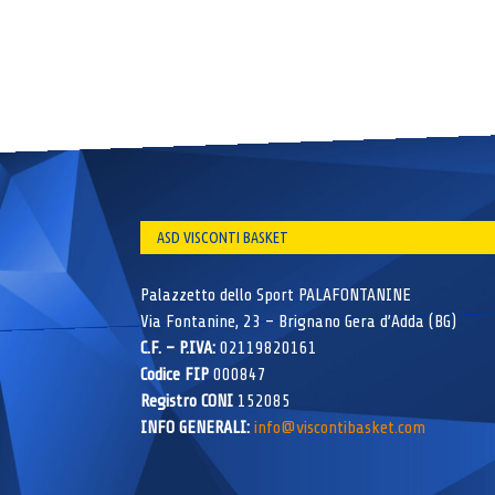
ASD VISCONTI BASKET
Palazzetto dello Sport PALAFONTANINE
Via Fontanine, 23 – Brignano Gera d’Adda (BG)
C.F. – P.IVA:
02119820161
Codice FIP
000847
Registro CONI
152085
INFO GENERALI:
info@viscontibasket.com