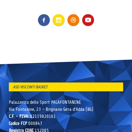
ASD VISCONTI BASKET
Palazzetto dello Sport PALAFONTANINE
Via Fontanine, 23 – Brignano Gera d’Adda (BG)
C.F. – P.IVA:
02119820161
Codice FIP
000847
Registro CONI
152085