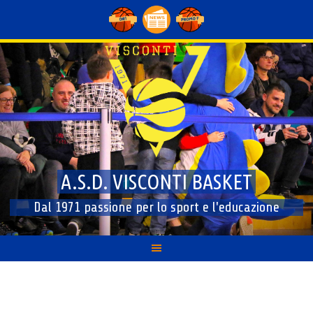
Skip
to
content
A.S.D. VISCONTI BASKET
Dal 1971 passione per lo sport e l'educazione