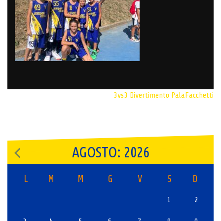
3vs3
Divertimento
PalaFacchetti
AGOSTO: 2026
L
M
M
G
V
S
D
1
2