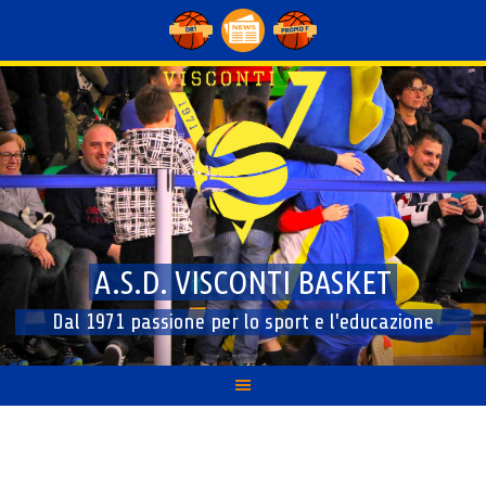
Skip
to
content
A.S.D. VISCONTI BASKET
Dal 1971 passione per lo sport e l'educazione