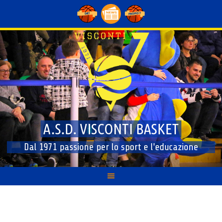
Skip
to
content
A.S.D. VISCONTI BASKET
Dal 1971 passione per lo sport e l'educazione