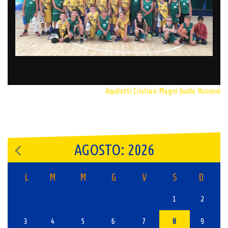
Aquilotti
Cristian Magni
Guido Rossoni
AGOSTO: 2026
L
M
M
G
V
S
D
1
2
3
4
5
6
7
8
9