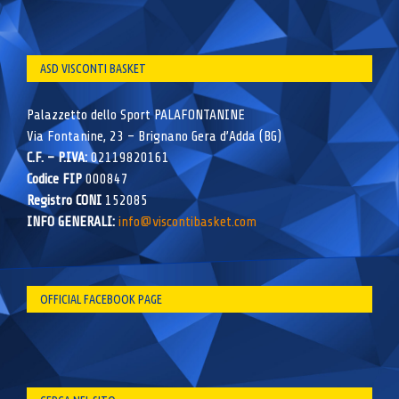
ASD VISCONTI BASKET
Palazzetto dello Sport PALAFONTANINE
Via Fontanine, 23 – Brignano Gera d’Adda (BG)
C.F. – P.IVA:
02119820161
Codice FIP
000847
Registro CONI
152085
INFO GENERALI:
info@viscontibasket.com
OFFICIAL FACEBOOK PAGE