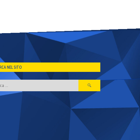
RCA NEL SITO
Ricerca
per: