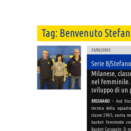
Tag:
Benvenuto Stefan
23/02/2023
Serie B/Stefano
Milanese, class
nel femminile.
sviluppo di un
BRIGNANO
– Asd Visco
tecnica della squadr
classe 1965, vanta ne
basket femminile con
Basket Carugate. Il n