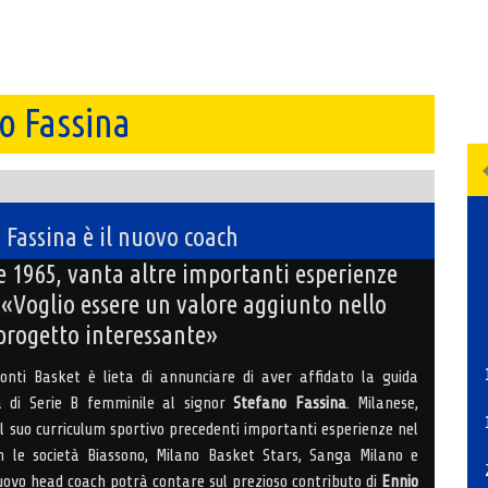
o Fassina
 Fassina è il nuovo coach
e 1965, vanta altre importanti esperienze
 «Voglio essere un valore aggiunto nello
 progetto interessante»
nti Basket è lieta di annunciare di aver affidato la guida
a di Serie B femminile al signor
Stefano Fassina
. Milanese,
l suo curriculum sportivo precedenti importanti esperienze nel
 le società Biassono, Milano Basket Stars, Sanga Milano e
uovo head coach potrà contare sul prezioso contributo di
Ennio