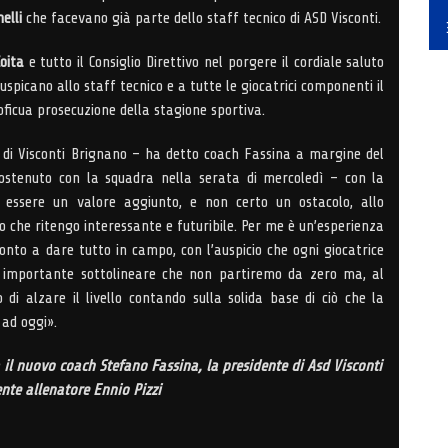
elli
che facevano già parte dello staff tecnico di ASD Visconti.
oita
e tutto il Consiglio Direttivo nel porgere il cordiale saluto
uspicano allo staff tecnico e a tutte le giocatrici componenti il
roficua prosecuzione della stagione sportiva.
o di Visconti Brignano – ha detto coach Fassina a margine del
stenuto con la squadra nella serata di mercoledì – con la
i essere un valore aggiunto, e non certo un ostacolo, allo
o che ritengo interessante e futuribile. Per me è un’esperienza
nto a dare tutto in campo, con l’auspicio che ogni giocatrice
È importante sottolineare che non partiremo da zero ma, al
 di alzare il livello contando sulla solida base di ciò che la
 ad oggi».
a il nuovo coach Stefano Fassina, la presidente di Asd Visconti
ente allenatore Ennio Pizzi