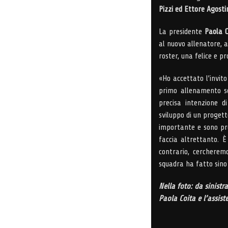
Pizzi ed Ettore Agostin
La presidente
Paola C
al nuovo allenatore, a
roster, una felice e p
«Ho accettato l’invit
primo allenamento so
precisa intenzione d
sviluppo di un progett
importante e sono pro
faccia altrettanto. 
contrario, cercheremo
squadra ha fatto sino
Nella foto: da sinistr
Paola Coita e l’assist