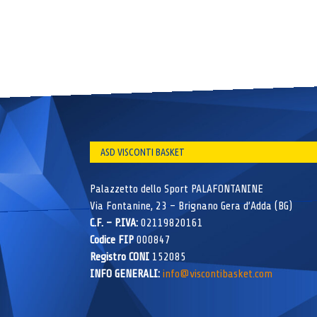
ASD VISCONTI BASKET
Palazzetto dello Sport PALAFONTANINE
Via Fontanine, 23 – Brignano Gera d’Adda (BG)
C.F. – P.IVA:
02119820161
Codice FIP
000847
Registro CONI
152085
INFO GENERALI:
info@viscontibasket.com