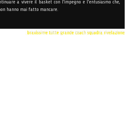
tinuare a vivere il basket con l’impegno e l’entusiasmo che,
 non hanno mai fatto mancare.
bravissime tutte
grande coach
squadra rivelazione