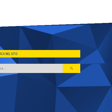
RCA NEL SITO
Ricerca
per: