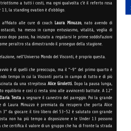
riottismo a tutti i costi, ma ogni qualvolta c’è il referto rosa
 13, la standing ovation è d’obbligo.
 affidato alle cure di coach
Laura Minuzzo
, nato avendo di
ostacoli, ha messo in campo entusiasmo, vitalità, voglia di
asso dopo passo, ha iniziato a regalarsi le prime soddisfazioni
come peraltro sta dimostrando il proseguo della stagione.
elazione, nell’Universo Mondo del Visconti, è proprio questa.
vvio è di quelli che preoccupa, ma il “-9” del primo quarto è
ndo tempo in cui la Visconti porta in campo di tutto e di più
ascinata da una strepitosa
Alice Giroletti.
Dopo la pausa lunga,
to equilibrio e così ci resta sino alle avvincenti battute. A 12”
laria Testa
a segnare il canestro del pareggio. Poi la grande
e di Laura Minuzzo è premiata da recupero che porta Alice
on 3” da giocare: il tiro libero del 53-52 è salutato con grande
Costa non ha più tempo a disposizione e le Under 13 possono
a che certifica il valore di un gruppo che ha di fronte la strada