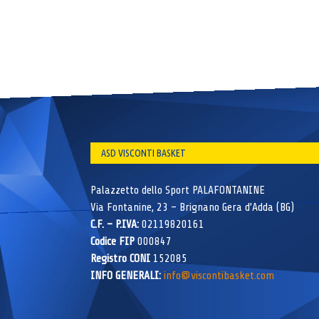
ASD VISCONTI BASKET
Palazzetto dello Sport PALAFONTANINE
Via Fontanine, 23 – Brignano Gera d’Adda (BG)
C.F. – P.IVA:
02119820161
Codice FIP
000847
Registro CONI
152085
INFO GENERALI:
info@viscontibasket.com