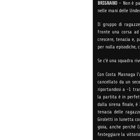
BRIGNANO
– Non è pat
nelle mani delle Under
Il gruppo di ragazze
fronte una corsa ad 
crescere, tenacia e, p
per nulla episodiche, 
Se c’è una squadra riv
Con Costa Masnaga l’a
cancellato da un seco
riportandosi a -1 tr
la partita è in perfet
dalla sirena finale, è
I
tenacia delle ragazz
Giroletti in lunetta c
gioia, anche perché 
festeggiare la vittori