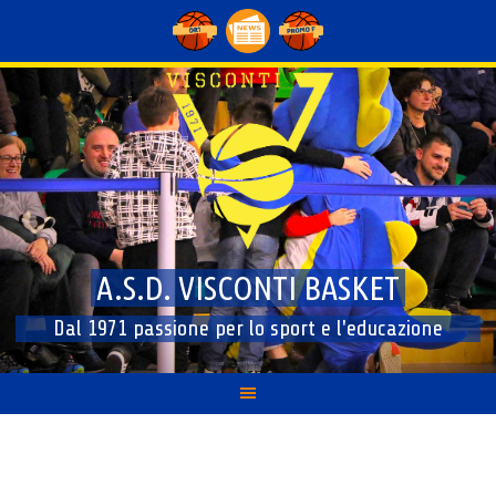
Skip
to
content
A.S.D. VISCONTI BASKET
Dal 1971 passione per lo sport e l'educazione