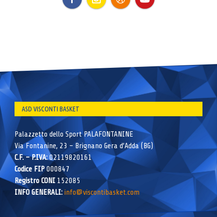
ASD VISCONTI BASKET
Palazzetto dello Sport PALAFONTANINE
Via Fontanine, 23 – Brignano Gera d’Adda (BG)
C.F. – P.IVA:
02119820161
Codice FIP
000847
Registro CONI
152085
INFO GENERALI:
info@viscontibasket.com